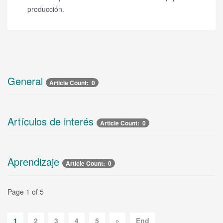
producción.
General
Article Count: 0
Artículos de interés
Article Count: 0
Aprendizaje
Article Count: 0
Page 1 of 5
1
2
3
4
5
»
End