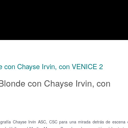
e con Chayse Irvin, con VENICE 2
Blonde con Chayse Irvin, con
otografía Chayse Irvin ASC, CSC para una mirada detrás de escena 