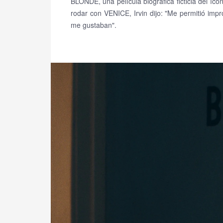
BLONDE, una película biográfica ficticia del íc
rodar con VENICE, Irvin dijo: "Me permitió impr
me gustaban".