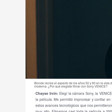
Blonde recrea el aspecto de los años 50 y 60 en la vida 
moderna. ¿Por qué elegiste filmar con Sony VENICE?
Chayse Irvin:
Elegí la cámara Sony, la VENICE
la película. Me permitió improvisar y confiar e
estos avances tecnológicos que nos permitieron
muy alto. Filmamos casi toda la película a 25