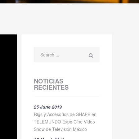
NOTICIAS
RECIENTES
25 June 2019
Rigs y Accesorios de SHAPE en
TELEMUNDO Expo Cine Video
Show de Televisión México