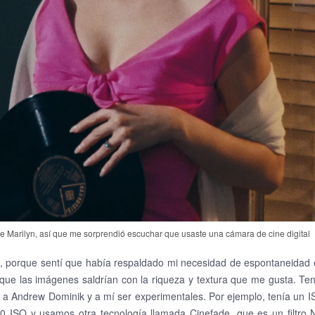
de Marilyn, así que me sorprendió escuchar que usaste una cámara de cine digital
, porque sentí que había respaldado mi necesidad de espontaneidad 
n que las imágenes saldrían con la riqueza y textura que me gusta. Te
 a Andrew Dominik y a mí ser experimentales. Por ejemplo, tenía un 
00 ISO y usamos otra tecnología llamada Cinefade, que es un filtro