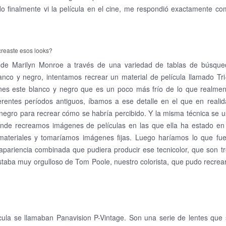
 finalmente vi la película en el cine, me respondió exactamente co
creaste esos looks?
 de Marilyn Monroe a través de una variedad de tablas de búsque
nco y negro, intentamos recrear un material de película llamado Tri
enes este blanco y negro que es un poco más frío de lo que realmen
rentes períodos antiguos, íbamos a ese detalle en el que en realid
negro para recrear cómo se habría percibido. Y la misma técnica se 
onde recreamos imágenes de películas en las que ella ha estado en 
 materiales y tomaríamos imágenes fijas. Luego haríamos lo que fue
apariencia combinada que pudiera producir ese tecnicolor, que son t
estaba muy orgulloso de Tom Poole, nuestro colorista, que pudo recrea
ícula se llamaban Panavision P-Vintage. Son una serie de lentes que