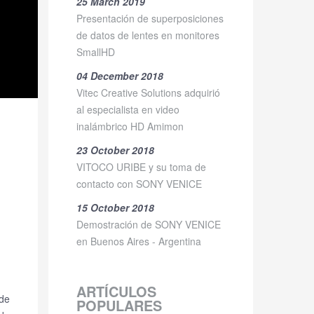
25 March 2019
Presentación de superposiciones
de datos de lentes en monitores
SmallHD
04 December 2018
Vitec Creative Solutions adquirió
al especialista en video
inalámbrico HD Amimon
23 October 2018
VITOCO URIBE y su toma de
contacto con SONY VENICE
15 October 2018
Demostración de SONY VENICE
en Buenos Aires - Argentina
ARTÍCULOS
de
POPULARES