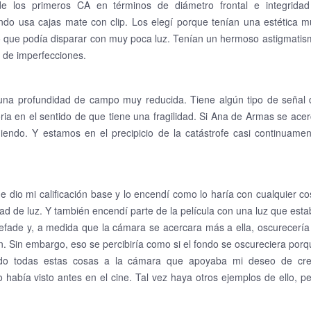
de los primeros CA en términos de diámetro frontal e integridad
ando usa cajas mate con clip. Los elegí porque tenían una estética 
 lo que podía disparar con muy poca luz. Tenían un hermoso astigmati
o de imperfecciones.
 una profundidad de campo muy reducida. Tiene algún tipo de señal 
oria en el sentido de que tiene una fragilidad. Si Ana de Armas se ace
uiendo. Y estamos en el precipicio de la catástrofe casi continuame
.
dio mi calificación base y lo encendí como lo haría con cualquier c
dad de luz. Y también encendí parte de la película con una luz que est
fade y, a medida que la cámara se acercara más a ella, oscurecería
 Sin embargo, eso se percibiría como si el fondo se oscureciera por
endo todas estas cosas a la cámara que apoyaba mi deseo de cre
había visto antes en el cine. Tal vez haya otros ejemplos de ello, p