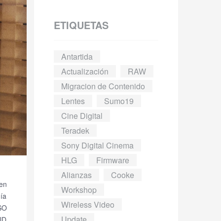
ETIQUETAS
Antartida
Actualización
RAW
Migracion de Contenido
Lentes
Sumo19
Cine Digital
Teradek
Sony Digital Cinema
HLG
Firmware
Alianzas
Cooke
en
Workshop
nía
Wireless Video
ISO
Update
 ND