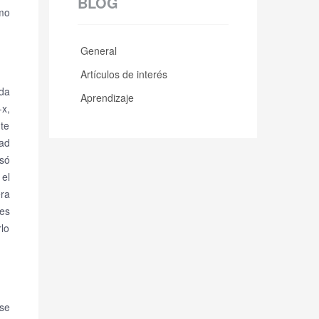
BLOG
mo
General
Artículos de interés
da
Aprendizaje
-x,
te
ad
usó
el
ra
res
rlo
 se