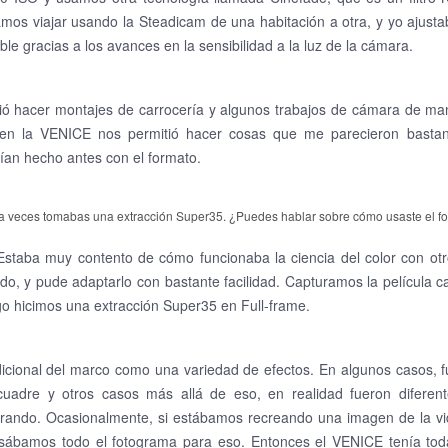
amos viajar usando la Steadicam de una habitación a otra, y yo ajust
ble gracias a los avances en la sensibilidad a la luz de la cámara.
tió hacer montajes de carrocería y algunos trabajos de cámara de m
r en la VENICE nos permitió hacer cosas que me parecieron bastan
an hecho antes con el formato.
 a veces tomabas una extracción Super35. ¿Puedes hablar sobre cómo usaste el f
taba muy contento de cómo funcionaba la ciencia del color con otr
do, y pude adaptarlo con bastante facilidad. Capturamos la película c
go hicimos una extracción Super35 en Full-frame.
icional del marco como una variedad de efectos. En algunos casos, 
ncuadre y otros casos más allá de eso, en realidad fueron diferent
orando. Ocasionalmente, si estábamos recreando una imagen de la vi
sábamos todo el fotograma para eso. Entonces el VENICE tenía tod