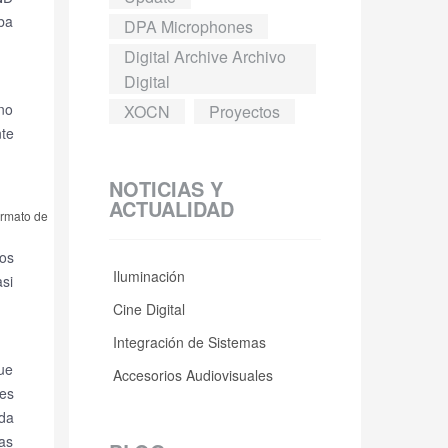
aba
DPA Microphones
Digital Archive Archivo
Digital
ano
XOCN
Proyectos
te
NOTICIAS Y
ACTUALIDAD
ormato de
os
Iluminación
asi
Cine Digital
Integración de Sistemas
fue
Accesorios Audiovisuales
es
da
as