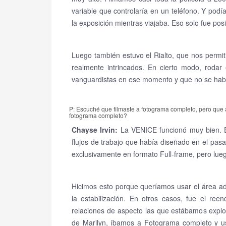
variable que controlaría en un teléfono. Y podí
la exposición mientras viajaba. Eso solo fue posi
Luego también estuvo el Rialto, que nos permi
realmente intrincados. En cierto modo, roda
vanguardistas en ese momento y que no se habí
P: Escuché que filmaste a fotograma completo, pero que
fotograma completo?
Chayse Irvin:
La VENICE funcionó muy bien. Es
flujos de trabajo que había diseñado en el pasa
exclusivamente en formato Full-frame, pero lue
Hicimos esto porque queríamos usar el área ad
la estabilización. En otros casos, fue el ree
relaciones de aspecto las que estábamos expl
de Marilyn, íbamos a Fotograma completo y u