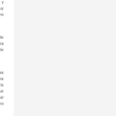
 y
muy
smo
de
rca
nte
osa
aba
 la
que
ar
ero