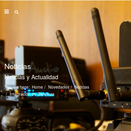
Noticias
Noticias y Actualidad
You are here:
Home
Novedades
Noticias
Integración de Sistemas