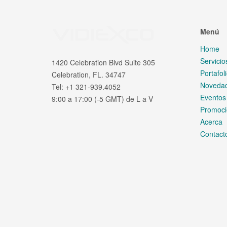
09 January 2019
Accesorios Audiovisual
ATOMOS anuncia grabacion
Atomos revoluciona las imágenes digitales 
fotograma completo de Nikon
Page 1 of 2
1
2
»
End