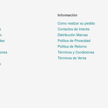
es
 RAW para Cámaras Nikon
con salida de video RAW y captura desde las cámaras sin espejo 