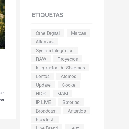
ETIQUETAS
Cine Digital
Marcas
Alianzas
System Integration
RAW
Proyectos
Integracion de Sistemas
Lentes
Atomos
Update
Cooke
tar
HDR
MAM
ros
IP LIVE
Baterias
Broadcast
Antartida
Flowtech
Line Brand
Leitz